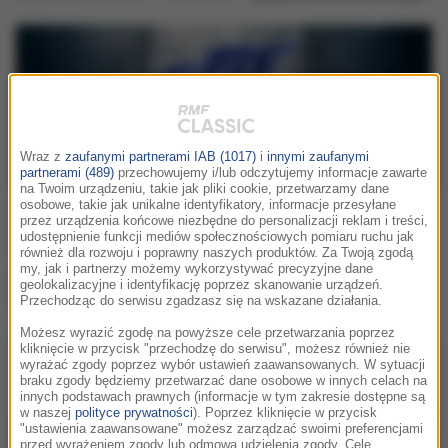
Wraz z
zaufanymi partnerami IAB (1017)
i
innymi zaufanymi
partnerami (489)
przechowujemy i/lub odczytujemy informacje zawarte
na Twoim urządzeniu, takie jak pliki cookie, przetwarzamy dane
Specjalna internetowa stacja FMF
osobowe, takie jak unikalne identyfikatory, informacje przesyłane
przez urządzenia końcowe niezbędne do personalizacji reklam i treści,
Classic!
udostępnienie funkcji mediów społecznościowych pomiaru ruchu jak
również dla rozwoju i poprawny naszych produktów. Za Twoją zgodą
my, jak i partnerzy możemy wykorzystywać precyzyjne dane
W stacji FMF Classic fani muzyki filmowej znajdą m.in.
geolokalizacyjne i identyfikację poprzez skanowanie urządzeń.
kompozycje bohaterów tegorocznej edycji.
Przechodząc do serwisu zgadzasz się na wskazane działania.
Możesz wyrazić zgodę na powyższe cele przetwarzania poprzez
kliknięcie w przycisk "przechodzę do serwisu", możesz również nie
wyrażać zgody poprzez wybór ustawień zaawansowanych. W sytuacji
braku zgody będziemy przetwarzać dane osobowe w innych celach na
innych podstawach prawnych (informacje w tym zakresie dostępne są
w naszej
polityce prywatności
). Poprzez kliknięcie w przycisk
"ustawienia zaawansowane" możesz zarządzać swoimi preferencjami
przed wyrażeniem zgody lub odmową udzielenia zgody. Cele