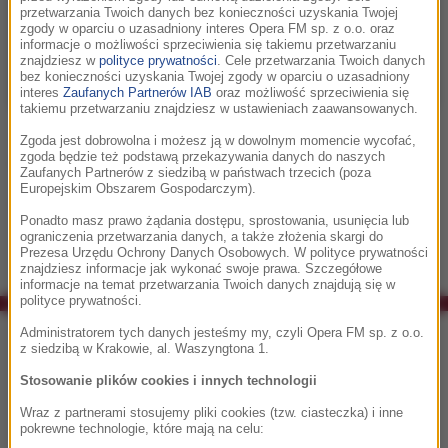
przetwarzania Twoich danych bez konieczności uzyskania Twojej
zgody w oparciu o uzasadniony interes Opera FM sp. z o.o. oraz
informacje o możliwości sprzeciwienia się takiemu przetwarzaniu
znajdziesz w
polityce prywatności
. Cele przetwarzania Twoich danych
bez konieczności uzyskania Twojej zgody w oparciu o uzasadniony
interes
Zaufanych Partnerów IAB
oraz możliwość sprzeciwienia się
takiemu przetwarzaniu znajdziesz w ustawieniach zaawansowanych.
W playliście FMF Classic znalazło się też wiele pretekstów do
Zgoda jest dobrowolna i możesz ją w dowolnym momencie wycofać,
zgoda będzie też podstawą przekazywania danych do naszych
festiwalowych wspomnień.
Zaufanych Partnerów z siedzibą w państwach trzecich (poza
Europejskim Obszarem Gospodarczym).
FMF CLASSIC
Ponadto masz prawo żądania dostępu, sprostowania, usunięcia lub
ograniczenia przetwarzania danych, a także złożenia skargi do
Prezesa Urzędu Ochrony Danych Osobowych. W polityce prywatności
znajdziesz informacje jak wykonać swoje prawa. Szczegółowe
informacje na temat przetwarzania Twoich danych znajdują się w
polityce prywatności.
Co było grane w RMF Classic?
Administratorem tych danych jesteśmy my, czyli Opera FM sp. z o.o.
z siedzibą w Krakowie, al. Waszyngtona 1.
Stosowanie plików cookies i innych technologii
17:12
Wraz z partnerami stosujemy pliki cookies (tzw. ciasteczka) i inne
Crowded House
pokrewne technologie, które mają na celu:
Don't Dream It's Over