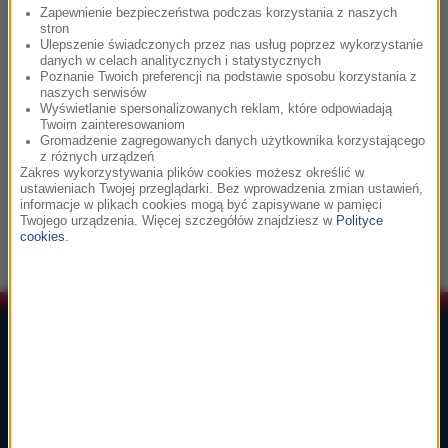
Zapewnienie bezpieczeństwa podczas korzystania z naszych
stron
Ulepszenie świadczonych przez nas usług poprzez wykorzystanie
17:19
danych w celach analitycznych i statystycznych
Poznanie Twoich preferencji na podstawie sposobu korzystania z
R.E.M.
naszych serwisów
Wyświetlanie spersonalizowanych reklam, które odpowiadają
Everybody Hurts
Twoim zainteresowaniom
Gromadzenie zagregowanych danych użytkownika korzystającego
z różnych urządzeń
Zakres wykorzystywania plików cookies możesz określić w
17:24
ustawieniach Twojej przeglądarki. Bez wprowadzenia zmian ustawień,
informacje w plikach cookies mogą być zapisywane w pamięci
John Powell
Twojego urządzenia. Więcej szczegółów znajdziesz w
Polityce
See You Tomorrow
cookies
.
Lista Przebojów Muzyki Filmowej
1
głosuj
Ennio Morricone
Cinema Paradiso