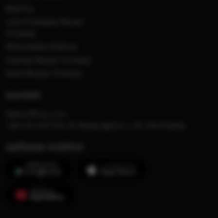
MocArty
Lista Przebojów Muzyki
Filmowej
Mistrzowska Kolekcja
Festiwal Muzyki Filmowej
Dzień Muzyki Filmowej
kontakt
Opera FM sp. z o.o.
+48 123 703 703, Al. Waszyngtona 1, 30-204 Kraków
aplikacje mobilne