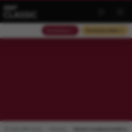
Słuchaj teraz
Słuchaj bez reklam
Radio RMF Classic
Polecamy