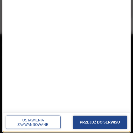
repertuar
radio
przedwczoraj
Programy
wczoraj
Informacje
dzisiaj
Ramówka
Ludzie
Odbiór
Nadawca
Konkursy i akcje specjalne
muzyka
USTAWIENIA
PRZEJDŹ DO SERWISU
ZAAWANSOWANE
Płyty RMF Classic