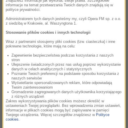
znajdziesz informacje jak wykonać swoje prawa. Szczegółowe
na różnorodnej twórczości wielokrotnie nominowanego do
informacje na temat przetwarzania Twoich danych znajdują się w
Oscara kompozytora. James Newton Howard stworzył ścieżki
polityce prywatności.
dźwiękowe m.in. do takich filmów, jak „Pretty Woman”,
Administratorem tych danych jesteśmy my, czyli Opera FM sp. z o.o.
„Ścigany” „Szósty zmysł” i „Igrzyska śmierci”.
z siedzibą w Krakowie, al. Waszyngtona 1.
Stosowanie plików cookies i innych technologii
Szczególną uwagę organizatorzy festiwalu zwracają na
Wraz z partnerami stosujemy pliki cookies (tzw. ciasteczka) i inne
Międzynarodową Galę Seriali w Tauron Arenie Kraków,
pokrewne technologie, które mają na celu:
podczas której zabrzmią ścieżki z takich produkcji, jak m.in.
Zapewnienie bezpieczeństwa podczas korzystania z naszych
„Biały Lotos”, „Bridgertonowie”, „Dzień Szakala”, „Pingwin” i
stron
„Yellowstone”. Podczas koncertu zaplanowano też światową
Ulepszenie świadczonych przez nas usług poprzez wykorzystanie
danych w celach analitycznych i statystycznych
premierę suity z uniwersum „Gwiezdnych wojen”.
Poznanie Twoich preferencji na podstawie sposobu korzystania z
naszych serwisów
Wyświetlanie spersonalizowanych reklam, które odpowiadają
Jak zapowiedziała dyrektorka artystyczna festiwalu Agata
Twoim zainteresowaniom
Grabowiecka, ideą tego koncertu jest przeniesienie emocji
Gromadzenie zagregowanych danych użytkownika korzystającego
z różnych urządzeń
widzów ze sfery prywatnych seansów na wspólne
Zakres wykorzystywania plików cookies możesz określić w
doświadczenie w wielkiej sali koncertowej.
ustawieniach Twojej przeglądarki. Bez wprowadzenia zmian ustawień,
informacje w plikach cookies mogą być zapisywane w pamięci
Twojego urządzenia. Więcej szczegółów znajdziesz w
Polityce
„W poszukiwaniu tego, co dziś najciekawsze w muzyce
cookies
.
filmowej, zwrócimy się do przebogatego świata seriali. To