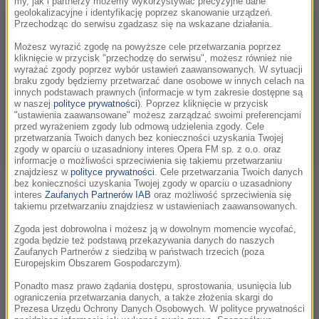
my, jak i partnerzy możemy wykorzystywać precyzyjne dane
geolokalizacyjne i identyfikację poprzez skanowanie urządzeń.
Przechodząc do serwisu zgadzasz się na wskazane działania.
Możesz wyrazić zgodę na powyższe cele przetwarzania poprzez
kliknięcie w przycisk "przechodzę do serwisu", możesz również nie
wyrażać zgody poprzez wybór ustawień zaawansowanych. W sytuacji
braku zgody będziemy przetwarzać dane osobowe w innych celach na
innych podstawach prawnych (informacje w tym zakresie dostępne są
w naszej
polityce prywatności
). Poprzez kliknięcie w przycisk
"ustawienia zaawansowane" możesz zarządzać swoimi preferencjami
przed wyrażeniem zgody lub odmową udzielenia zgody. Cele
przetwarzania Twoich danych bez konieczności uzyskania Twojej
zgody w oparciu o uzasadniony interes Opera FM sp. z o.o. oraz
informacje o możliwości sprzeciwienia się takiemu przetwarzaniu
znajdziesz w
polityce prywatności
. Cele przetwarzania Twoich danych
bez konieczności uzyskania Twojej zgody w oparciu o uzasadniony
Mottem przewodnim wydarzenia w tym roku jest „magia
interes
Zaufanych Partnerów IAB
oraz możliwość sprzeciwienia się
muzyki filmowej”. Hasło w zamyśle organizatorów imprezy
takiemu przetwarzaniu znajdziesz w ustawieniach zaawansowanych.
odnosi się do wielu odsłon muzyki filmowej, które będzie
Zgoda jest dobrowolna i możesz ją w dowolnym momencie wycofać,
można znaleźć na festiwalu – od jazzu, przez najnowsze
zgoda będzie też podstawą przekazywania danych do naszych
Zaufanych Partnerów z siedzibą w państwach trzecich (poza
seriale, po muzykę z hollywoodzkim produkcji.
Europejskim Obszarem Gospodarczym).
Ponadto masz prawo żądania dostępu, sprostowania, usunięcia lub
W czwartek w Centrum Kongresowym ICE Kraków odbędzie
ograniczenia przetwarzania danych, a także złożenia skargi do
się koncert pt. „Magia Jamesa Newtona Howarda”, skupiony
Prezesa Urzędu Ochrony Danych Osobowych. W polityce prywatności