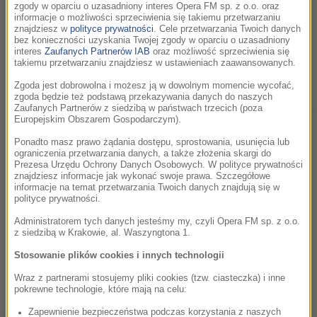
zgody w oparciu o uzasadniony interes Opera FM sp. z o.o. oraz
informacje o możliwości sprzeciwienia się takiemu przetwarzaniu
Na święto muzyki filmowej zapraszamy do Krakowa już od 17
znajdziesz w
polityce prywatności
. Cele przetwarzania Twoich danych
bez konieczności uzyskania Twojej zgody w oparciu o uzasadniony
maja. W podróż po dźwiękach nurtu screen music – obok
interes
Zaufanych Partnerów IAB
oraz możliwość sprzeciwienia się
gości z Hollywood – zabiorą nas także dwie znakomite
takiemu przetwarzaniu znajdziesz w ustawieniach zaawansowanych.
polskie artystki.
Zgoda jest dobrowolna i możesz ją w dowolnym momencie wycofać,
zgoda będzie też podstawą przekazywania danych do naszych
Zaufanych Partnerów z siedzibą w państwach trzecich (poza
Europejskim Obszarem Gospodarczym).
Ponadto masz prawo żądania dostępu, sprostowania, usunięcia lub
ograniczenia przetwarzania danych, a także złożenia skargi do
Prezesa Urzędu Ochrony Danych Osobowych. W polityce prywatności
znajdziesz informacje jak wykonać swoje prawa. Szczegółowe
informacje na temat przetwarzania Twoich danych znajdują się w
polityce prywatności.
Administratorem tych danych jesteśmy my, czyli Opera FM sp. z o.o.
z siedzibą w Krakowie, al. Waszyngtona 1.
Stosowanie plików cookies i innych technologii
Wraz z partnerami stosujemy pliki cookies (tzw. ciasteczka) i inne
pokrewne technologie, które mają na celu:
fot.Iza Grzybowska
Zapewnienie bezpieczeństwa podczas korzystania z naszych