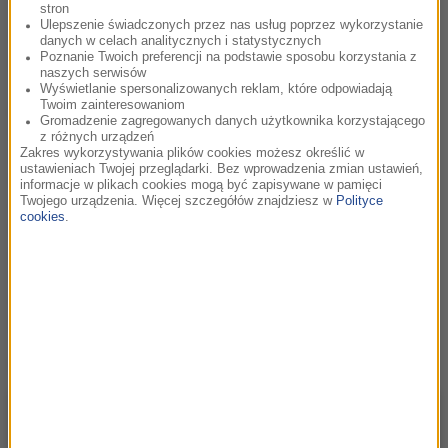
stron
Ulepszenie świadczonych przez nas usług poprzez wykorzystanie
Właścicielka jednego z najpiękniejszych głosów w Polsce,
danych w celach analitycznych i statystycznych
perfekcjonistka w każdym calu – Edyta Górniak – zaśpiewa
Poznanie Twoich preferencji na podstawie sposobu korzystania z
naszych serwisów
„Listen" z „Dreamgirls". Diwa, której skala głosu wyliczona
Wyświetlanie spersonalizowanych reklam, które odpowiadają
jest na 3 oktawy wystąpi na Gali Jubileuszowej FMF „All is
Twoim zainteresowaniom
Gromadzenie zagregowanych danych użytkownika korzystającego
Film Music” 20 maja 2017 roku w TAURON Arenie Kraków.
z różnych urządzeń
Utwór napisany został przez Henry'ego Kriegera, Scotta
Zakres wykorzystywania plików cookies możesz określić w
ustawieniach Twojej przeglądarki. Bez wprowadzenia zmian ustawień,
Cutlera, Anne Preven i Beyoncé Knowles, która śpiewa go w
informacje w plikach cookies mogą być zapisywane w pamięci
oryginale. „Dreamgirls" to filmowo-muzyczna opowieść
Twojego urządzenia. Więcej szczegółów znajdziesz w
Polityce
cookies
.
będącą ekranizacją broadwayowskiego przeboju, doceniona
przez Amerykańską Akademię Filmową. To przykład
solidnego amerykańskiego kina i potężna dawka muzycznych
emocji z ogromem soulowych oraz rhythm & bluesowych
brzmień.
Beyoncé „Listen” (Dreamgirls)