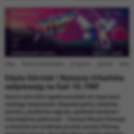
idea
historia festiwalu
program
goście
bilety
Edyta Górniak i Natasza Urbańska
zaśpiewają na Gali 10. FMF
Jeszcze tylko kilka tygodni pozostało do rozpoczęcia
wielkiego świętowania. Wspaniali goście, światowe
premiery, prestiżowe nagrody, spotkania branżowe i
niezastąpiona publiczność – Festiwal Muzyki Filmowej
w Krakowie już od dekady promuje muzykę filmową.
Uroczysty koncert „All is Film Music” będzie głównym