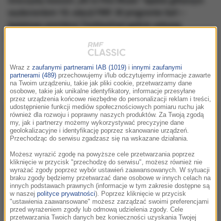
wydarzeniem 10. edycji FMF. W programie Gali –
światowe premiery! Festiwalowi goście usłyszą
piosenkę „Listen” z filmu „Dreamgirls” w wykonaniu
polskiej diwy – Edyty Górniak, zaś utwór „The Hanging
Tree” Jamesa Newtona Howarda z filmu „Igrzyska
Wraz z
zaufanymi partnerami IAB (1019)
i
innymi zaufanymi
śmierci: Kosogłos. Część 1” zaśpiewa artystka
partnerami (489)
przechowujemy i/lub odczytujemy informacje zawarte
na Twoim urządzeniu, takie jak pliki cookie, przetwarzamy dane
wszechstronna – Natasza Urbańska.
osobowe, takie jak unikalne identyfikatory, informacje przesyłane
przez urządzenia końcowe niezbędne do personalizacji reklam i treści,
udostępnienie funkcji mediów społecznościowych pomiaru ruchu jak
również dla rozwoju i poprawny naszych produktów. Za Twoją zgodą
my, jak i partnerzy możemy wykorzystywać precyzyjne dane
geolokalizacyjne i identyfikację poprzez skanowanie urządzeń.
Przechodząc do serwisu zgadzasz się na wskazane działania.
Możesz wyrazić zgodę na powyższe cele przetwarzania poprzez
kliknięcie w przycisk "przechodzę do serwisu", możesz również nie
wyrażać zgody poprzez wybór ustawień zaawansowanych. W sytuacji
braku zgody będziemy przetwarzać dane osobowe w innych celach na
innych podstawach prawnych (informacje w tym zakresie dostępne są
w naszej
polityce prywatności
). Poprzez kliknięcie w przycisk
"ustawienia zaawansowane" możesz zarządzać swoimi preferencjami
przed wyrażeniem zgody lub odmową udzielenia zgody. Cele
Gala Animacji 9. FMF. Zdjęcie dla KBF Wojciech Wandzel
przetwarzania Twoich danych bez konieczności uzyskania Twojej