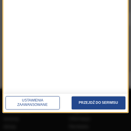
Pobierz i miej najpiękniejszą muzykę filmową i
klasyczną zawsze przy sobie.
repertuar
radio
USTAWIENIA
PRZEJDŹ DO SERWISU
ZAAWANSOWANE
przedwczoraj
Programy
wczoraj
Informacje
dzisiaj
Ramówka