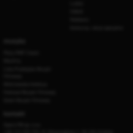
Ludzie
Odbiór
Nadawca
Konkursy i akcje specjalne
muzyka
Płyty RMF Classic
MocArty
Lista Przebojów Muzyki
Filmowej
Mistrzowska Kolekcja
Festiwal Muzyki Filmowej
Dzień Muzyki Filmowej
kontakt
Opera FM sp. z o.o.
+48 123 703 703, Al. Waszyngtona 1, 30-204 Kraków