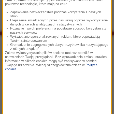
Główna rolę w "Wielkim Murze" zagrał Matt Damon. (PAP
pokrewne technologie, które mają na celu:
Life)
Zapewnienie bezpieczeństwa podczas korzystania z naszych
stron
Ulepszenie świadczonych przez nas usług poprzez wykorzystanie
danych w celach analitycznych i statystycznych
Poznanie Twoich preferencji na podstawie sposobu korzystania z
naszych serwisów
Wyświetlanie spersonalizowanych reklam, które odpowiadają
Twoim zainteresowaniom
Co było grane w RMF Classic?
Gromadzenie zagregowanych danych użytkownika korzystającego
z różnych urządzeń
Zakres wykorzystywania plików cookies możesz określić w
08:29
ustawieniach Twojej przeglądarki. Bez wprowadzenia zmian ustawień,
informacje w plikach cookies mogą być zapisywane w pamięci
Michał Lorenc
Twojego urządzenia. Więcej szczegółów znajdziesz w
Polityce
Taniec Eleny
cookies
.
08:36
Redbone
Come and Get Your Love