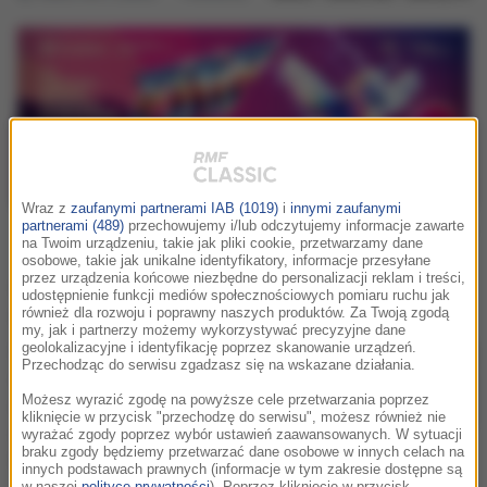
Wraz z
zaufanymi partnerami IAB (1019)
i
innymi zaufanymi
idea
historia festiwalu
program
goście
bilety
partnerami (489)
przechowujemy i/lub odczytujemy informacje zawarte
na Twoim urządzeniu, takie jak pliki cookie, przetwarzamy dane
osobowe, takie jak unikalne identyfikatory, informacje przesyłane
Album "Wielki Mur" twórcy muzyki
przez urządzenia końcowe niezbędne do personalizacji reklam i treści,
udostępnienie funkcji mediów społecznościowych pomiaru ruchu jak
do "Gry o tron"
również dla rozwoju i poprawny naszych produktów. Za Twoją zgodą
my, jak i partnerzy możemy wykorzystywać precyzyjne dane
Niemiec Ramin Djawadi twórca
geolokalizacyjne i identyfikację poprzez skanowanie urządzeń.
Przechodząc do serwisu zgadzasz się na wskazane działania.
soundtracku do "Gry o tron", jest autorem
oprawy dźwiękowej superprodukcji
Możesz wyrazić zgodę na powyższe cele przetwarzania poprzez
kliknięcie w przycisk "przechodzę do serwisu", możesz również nie
amerykańsko-chińskiej "Wielki Mur".
wyrażać zgody poprzez wybór ustawień zaawansowanych. W sytuacji
braku zgody będziemy przetwarzać dane osobowe w innych celach na
Premiera albumu - 3 lutego.
innych podstawach prawnych (informacje w tym zakresie dostępne są
w naszej
polityce prywatności
). Poprzez kliknięcie w przycisk