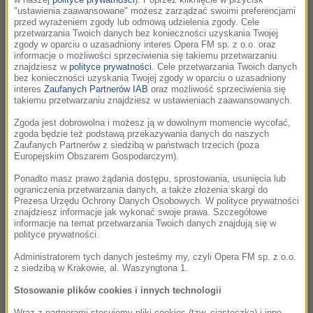
"ustawienia zaawansowane" możesz zarządzać swoimi preferencjami
Elitarna jednostka do spraw specjalnych próbuje uczynić z
przed wyrażeniem zgody lub odmową udzielenia zgody. Cele
jednej z najbardziej ikonicznych budowli świata - Wielkiego
przetwarzania Twoich danych bez konieczności uzyskania Twojej
zgody w oparciu o uzasadniony interes Opera FM sp. z o.o. oraz
Muru Chińskiego - ostatni bastion dla ludzkości przed
informacje o możliwości sprzeciwienia się takiemu przetwarzaniu
atakiem krwiożerczych potworów.
znajdziesz w
polityce prywatności
. Cele przetwarzania Twoich danych
bez konieczności uzyskania Twojej zgody w oparciu o uzasadniony
interes
Zaufanych Partnerów IAB
oraz możliwość sprzeciwienia się
Zmaganiom tym towarzyszy muzyka Djawadiego, pod której
takiemu przetwarzaniu znajdziesz w ustawieniach zaawansowanych.
wielkim wrażeniem jest reżyser Zhanga Yimou, który ma na
Zgoda jest dobrowolna i możesz ją w dowolnym momencie wycofać,
koncie takie obrazy, jak "Hero", czy "Dom latających
zgoda będzie też podstawą przekazywania danych do naszych
Zaufanych Partnerów z siedzibą w państwach trzecich (poza
sztyletów".
Europejskim Obszarem Gospodarczym).
Ponadto masz prawo żądania dostępu, sprostowania, usunięcia lub
"Szczególnie podoba mi się to, co Djawadi skomponował na
ograniczenia przetwarzania danych, a także złożenia skargi do
chór żeński, do wiersza, który ma ponad dwa tysiące lat.
Prezesa Urzędu Ochrony Danych Osobowych. W polityce prywatności
znajdziesz informacje jak wykonać swoje prawa. Szczegółowe
Śpiewa to po chińsku chór z Londynu. Coś absolutnie
informacje na temat przetwarzania Twoich danych znajdują się w
wyjątkowego!" - zachwyca się twórca filmu.
polityce prywatności.
Administratorem tych danych jesteśmy my, czyli Opera FM sp. z o.o.
Dodać warto, że w nagraniach wykorzystano także
z siedzibą w Krakowie, al. Waszyngtona 1.
tradycyjne chińskie instrumenty.
Stosowanie plików cookies i innych technologii
Wraz z partnerami stosujemy pliki cookies (tzw. ciasteczka) i inne