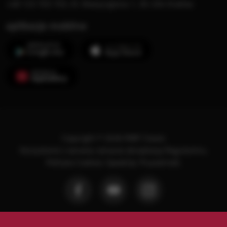
+48 123 703 703, Al. Waszyngtona 1, 30-204 Kraków
aplikacje mobilne
Copyright © 2026 RMF Classic
Korzystanie z serwisu oznacza akceptację
Regulaminu
.
Polityka Cookies
.
SpeakUp
.
Prywatność
.