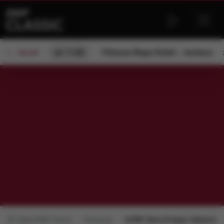
od 11:00
Filmowa Mapa Polski – konkurs
ON AIR
Radio RMF Classic
Polecamy
9.FMF: Wars & Kaper: Dekonstru