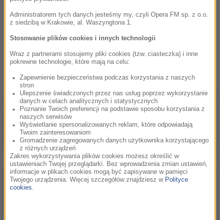
którzy mi o nim opowiadali
- podkreśla Jan A.P. Kaczmarek.
Administratorem tych danych jesteśmy my, czyli Opera FM sp. z o.o.
z siedzibą w Krakowie, al. Waszyngtona 1.
Multimedialny koncert zatytułowany Wars & Kaper:
Stosowanie plików cookies i innych technologii
Dekonstrukcja w wykonaniu pianisty jazzowego Pawła
Kaczmarczyka i zespołu Audiofeeling Trio odbył się 26 maja o
Wraz z partnerami stosujemy pliki cookies (tzw. ciasteczka) i inne
pokrewne technologie, które mają na celu:
godzinie 20. w Centrum Kongresowe ICE Kraków.
Zapewnienie bezpieczeństwa podczas korzystania z naszych
stron
Ulepszenie świadczonych przez nas usług poprzez wykorzystanie
danych w celach analitycznych i statystycznych
Poznanie Twoich preferencji na podstawie sposobu korzystania z
naszych serwisów
Wyświetlanie spersonalizowanych reklam, które odpowiadają
Twoim zainteresowaniom
Gromadzenie zagregowanych danych użytkownika korzystającego
z różnych urządzeń
Zakres wykorzystywania plików cookies możesz określić w
ustawieniach Twojej przeglądarki. Bez wprowadzenia zmian ustawień,
informacje w plikach cookies mogą być zapisywane w pamięci
Twojego urządzenia. Więcej szczegółów znajdziesz w
Polityce
cookies
.