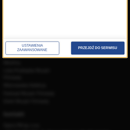
Ludzie
Odbiór
Nadawca
Konkursy i akcje specjalne
muzyka
USTAWIENIA
PRZEJDŹ DO SERWISU
ZAAWANSOWANE
Płyty RMF Classic
MocArty
Lista Przebojów Muzyki
Filmowej
Mistrzowska Kolekcja
Festiwal Muzyki Filmowej
Dzień Muzyki Filmowej
kontakt
Opera FM sp. z o.o.