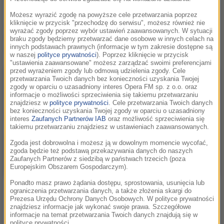
- pierwszego Polaka nagrodzonego Oskarem za muzykę
Możesz wyrazić zgodę na powyższe cele przetwarzania poprzez
do filmu "Lili" z 1953 roku - wspomina Jan A.P.
kliknięcie w przycisk "przechodzę do serwisu", możesz również nie
wyrażać zgody poprzez wybór ustawień zaawansowanych. W sytuacji
Kaczmarek który powtórzył jego oscarowy sukces kilka
braku zgody będziemy przetwarzać dane osobowe w innych celach na
dekad później .
innych podstawach prawnych (informacje w tym zakresie dostępne są
w naszej
polityce prywatności
). Poprzez kliknięcie w przycisk
"ustawienia zaawansowane" możesz zarządzać swoimi preferencjami
przed wyrażeniem zgody lub odmową udzielenia zgody. Cele
przetwarzania Twoich danych bez konieczności uzyskania Twojej
zgody w oparciu o uzasadniony interes Opera FM sp. z o.o. oraz
informacje o możliwości sprzeciwienia się takiemu przetwarzaniu
znajdziesz w
polityce prywatności
. Cele przetwarzania Twoich danych
bez konieczności uzyskania Twojej zgody w oparciu o uzasadniony
interes
Zaufanych Partnerów IAB
oraz możliwość sprzeciwienia się
takiemu przetwarzaniu znajdziesz w ustawieniach zaawansowanych.
Zgoda jest dobrowolna i możesz ją w dowolnym momencie wycofać,
zgoda będzie też podstawą przekazywania danych do naszych
Zaufanych Partnerów z siedzibą w państwach trzecich (poza
Europejskim Obszarem Gospodarczym).
Ponadto masz prawo żądania dostępu, sprostowania, usunięcia lub
ograniczenia przetwarzania danych, a także złożenia skargi do
Ludzie pięknie o nim mówili: był utalentowany i niebywale
Prezesa Urzędu Ochrony Danych Osobowych. W polityce prywatności
uroczy. Towarzysko bardzo atrakcyjny, wszyscy go kochali za
znajdziesz informacje jak wykonać swoje prawa. Szczegółowe
informacje na temat przetwarzania Twoich danych znajdują się w
jego manierę i urok. Poznałem go od strony jego znajomych,
polityce prywatności.