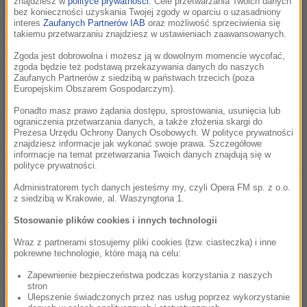
Bartosza Chajdeckiego (
Langer
), Łukasza Targosza
znajdziesz w
polityce prywatności
. Cele przetwarzania Twoich danych
bez konieczności uzyskania Twojej zgody w oparciu o uzasadniony
(
Spy/Master
) i Wojtka Urbańskiego (
Piekło kobiet
). Co więcej,
interes
Zaufanych Partnerów IAB
oraz możliwość sprzeciwienia się
Antonio Sánchez, twórca muzyki do serialu
Studio
, wyszedł
takiemu przetwarzaniu znajdziesz w ustawieniach zaawansowanych.
na scenę, by zagrać kluczową partię perkusji. Z kolei Jeff
Zgoda jest dobrowolna i możesz ją w dowolnym momencie wycofać,
Russo, autor muzyki do seriali
Ripley
i
Obcy: Ziemia
osobiście
zgoda będzie też podstawą przekazywania danych do naszych
Zaufanych Partnerów z siedzibą w państwach trzecich (poza
zadyrygował swoją suitą, podobnie jak Brian Tyler, twórca
Europejskim Obszarem Gospodarczym).
ścieżek dźwiękowych do
Yellowstone
,
1883
i
1923
. Ten
Ponadto masz prawo żądania dostępu, sprostowania, usunięcia lub
ostatni porwał publiczność, dodając do programu
ograniczenia przetwarzania danych, a także złożenia skargi do
multimedialne show
Are We Dreaming
. Wieczór zakończyła
Prezesa Urzędu Ochrony Danych Osobowych. W polityce prywatności
znajdziesz informacje jak wykonać swoje prawa. Szczegółowe
monumentalna suita z uniwersum Gwiezdnych wojen z
informacje na temat przetwarzania Twoich danych znajdują się w
muzyką takich twórców jak Ludwig Göransson, John Williams
polityce prywatności.
czy Mick Giacchino. Poruszające wykonanie utworów
Administratorem tych danych jesteśmy my, czyli Opera FM sp. z o.o.
zawdzięczamy artystom z Orkiestry Akademii
z siedzibą w Krakowie, al. Waszyngtona 1.
Beethovenowskiej, Chóru Pro Musica Mundi oraz Chóru
Stosowanie plików cookies i innych technologii
Chłopięcego i Dziewczęcego Filharmonii Krakowskiej, a także
Wraz z partnerami stosujemy pliki cookies (tzw. ciasteczka) i inne
solistom – m.in. Annie Karwan, Marcinowi Maseckiemu,
pokrewne technologie, które mają na celu:
Wojtkowi Mazolewskiemu i Justynie Święs. Dyrygentem
Zapewnienie bezpieczeństwa podczas korzystania z naszych
głównym był znakomity Dirk Brossé.
stron
Ulepszenie świadczonych przez nas usług poprzez wykorzystanie