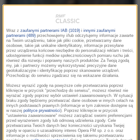
Wraz z
zaufanymi partnerami IAB (1019)
i
innymi zaufanymi
partnerami (489)
przechowujemy i/lub odczytujemy informacje zawarte
na Twoim urządzeniu, takie jak pliki cookie, przetwarzamy dane
osobowe, takie jak unikalne identyfikatory, informacje przesyłane
przez urządzenia końcowe niezbędne do personalizacji reklam i treści,
Festiwal Muzyki Filmowej w Krakowie / fot.Robert i Borys
udostępnienie funkcji mediów społecznościowych pomiaru ruchu jak
Słuszniak
również dla rozwoju i poprawny naszych produktów. Za Twoją zgodą
my, jak i partnerzy możemy wykorzystywać precyzyjne dane
geolokalizacyjne i identyfikację poprzez skanowanie urządzeń.
Biały Lotos
,
Bridgertonowie
,
Dzień Szakala
,
Pingwin
i
Przechodząc do serwisu zgadzasz się na wskazane działania.
Yellowstone
– to tylko kilka spośród wielu hitowych tytułów,
Możesz wyrazić zgodę na powyższe cele przetwarzania poprzez
których ścieżki dźwiękowe zabrzmiały podczas
kliknięcie w przycisk "przechodzę do serwisu", możesz również nie
Międzynarodowej Gali Seriali FMF
w sobotę 16 maja. W
wyrażać zgody poprzez wybór ustawień zaawansowanych. W sytuacji
braku zgody będziemy przetwarzać dane osobowe w innych celach na
wydarzeniu wzięły udział zagraniczne gwiazdy muzyki
innych podstawach prawnych (informacje w tym zakresie dostępne są
filmowej, wśród nich James Newton Howard (
Emily w
w naszej
polityce prywatności
). Poprzez kliknięcie w przycisk
"ustawienia zaawansowane" możesz zarządzać swoimi preferencjami
Paryżu
), Aaron May i David Riddley (
Dojrzewanie
) oraz
przed wyrażeniem zgody lub odmową udzielenia zgody. Cele
Cristobal Tapia de Veer (
Biały Lotos
). Nie zabrakło polskich
przetwarzania Twoich danych bez konieczności uzyskania Twojej
zgody w oparciu o uzasadniony interes Opera FM sp. z o.o. oraz
kompozytorów, którzy robią międzynarodową karierę:
informacje o możliwości sprzeciwienia się takiemu przetwarzaniu