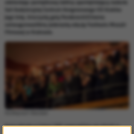
odsłaniając pamiątkową tablicę upamiętniającą nadanie
Sali Audytoryjnej Centrum Kongresowego ICE Kraków
jego imię. Uroczystą galą Penderecki2Cinema
zainaugurowaliśmy jedenastą edycję Festiwalu Muzyki
Filmowej w Krakowie.
fot.Wojciech Wandzel
Nową dekadę w historii FMF rozpoczęliśmy we wtorek w
Katowicach, pierwszą odsłoną koncertu inauguracyjnego z