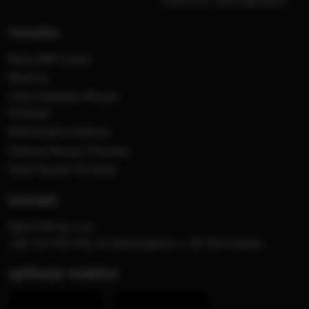
Nadawca
Konkursy i akcje specjalne
muzyka
Płyty RMF Classic
MocArty
Lista Przebojów Muzyki
Filmowej
Mistrzowska Kolekcja
Festiwal Muzyki Filmowej
Dzień Muzyki Filmowej
kontakt
Opera FM sp. z o.o.
+48 123 703 703, Al. Waszyngtona 1, 30-204 Kraków
aplikacje mobilne