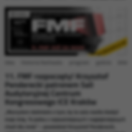
idea
historia festiwalu
program
goście
bilety
11. FMF rozpoczęty! Krzysztof
Penderecki patronem Sali
Audytoryjnej Centrum
Kongresowego ICE Kraków
„Marzyłem nieśmiało o tym, by ta sala nosiła kiedyś
moje imię. To jedna z najważniejszych i najpiękniejszych
chwil dla mnie” – powiedział Krzysztof Penderecki,