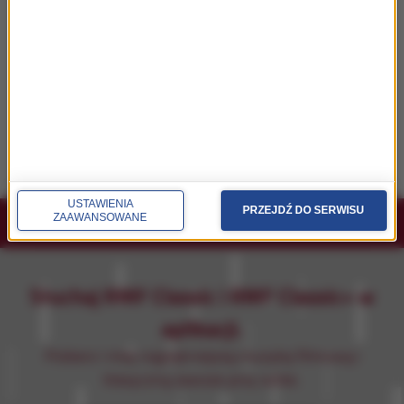
„Pionek”, kontynuacja serialu „Śleboda”, w
SkyShowtime od 10 września
„Diabeł ubiera się u Prady 2” podbija
streaming. Ponad 15 mln wyświetleń w pięć
dni
USTAWIENIA
PRZEJDŹ DO SERWISU
ZAAWANSOWANE
Słuchaj RMF Classic i RMF Classic+ w
aplikacji.
Pobierz i miej najpiękniejszą muzykę filmową i
klasyczną zawsze przy sobie.