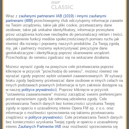
muzyką Krzysztofa Pendereckiego, Eliota Goldenthala i
Michaela Nymana w repertuarze. Muzycy NOSPR - pod
Wraz z
zaufanymi partnerami IAB (1019)
i
innymi zaufanymi
dyrekcją belgijskiego dyrygenta i jednocześnie dyrektora
partnerami (489)
przechowujemy i/lub odczytujemy informacje zawarte
muzycznego Międzynarodowego Festiwalu Filmowego w
na Twoim urządzeniu, takie jak pliki cookie, przetwarzamy dane
osobowe, takie jak unikalne identyfikatory, informacje przesyłane
Gandawie Dirka Brossé – przywitali festiwalową publiczność
przez urządzenia końcowe niezbędne do personalizacji reklam i treści,
Trzema utworami w danym stylu, skomponowanymi przez
udostępnienie funkcji mediów społecznościowych pomiaru ruchu jak
również dla rozwoju i poprawny naszych produktów. Za Twoją zgodą
Krzysztofa Pendereckiego w latach sześćdziesiątych w
my, jak i partnerzy możemy wykorzystywać precyzyjne dane
ramach oprawy muzycznej Rękopisu znalezionego w
geolokalizacyjne i identyfikację poprzez skanowanie urządzeń.
Przechodząc do serwisu zgadzasz się na wskazane działania.
Saragossie Wojciecha Jerzego Hasa.
Możesz wyrazić zgodę na powyższe cele przetwarzania poprzez
kliknięcie w przycisk "przechodzę do serwisu", możesz również nie
Drugą część koncertu Penderecki2Cinema zadedykowaliśmy
wyrażać zgody poprzez wybór ustawień zaawansowanych. W sytuacji
muzyce żyjącej drugim życiem w dziełach filmowców
braku zgody będziemy przetwarzać dane osobowe w innych celach na
innych podstawach prawnych (informacje w tym zakresie dostępne są
największego formatu. Zabrzmiały: Tren ofiarom Hiroszimy
w naszej
polityce prywatności
). Poprzez kliknięcie w przycisk
na 52 instrumenty smyczkowe (jako ilustracja fragmentów
"ustawienia zaawansowane" możesz zarządzać swoimi preferencjami
przed wyrażeniem zgody lub odmową udzielenia zgody. Cele
takich arcydzieł, jak Lśnienie Stanley’a Kubricka z 1980 roku,
przetwarzania Twoich danych bez konieczności uzyskania Twojej
Ludzkie dzieci Alfonso Cuaróna z 2005 czy ostatni sezon
zgody w oparciu o uzasadniony interes Opera FM sp. z o.o. oraz
informacje o możliwości sprzeciwienia się takiemu przetwarzaniu
Miasteczka Twin Peaks Davida Lyncha z 2017), mroczna
znajdziesz w
polityce prywatności
. Cele przetwarzania Twoich danych
Passacaglia z III Symfonii (do kadrów z Wyspy tajemnic
bez konieczności uzyskania Twojej zgody w oparciu o uzasadniony
interes
Zaufanych Partnerów IAB
oraz możliwość sprzeciwienia się