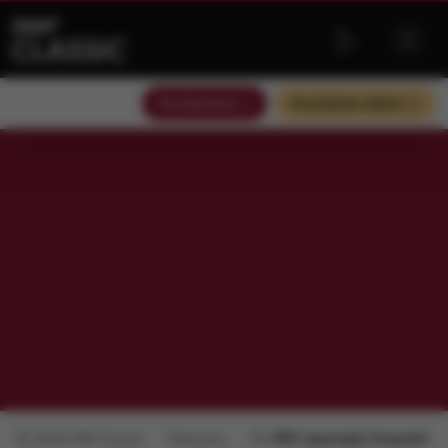
Słuchaj teraz
Słuchaj bez reklam
Radio RMF Classic
Polecamy