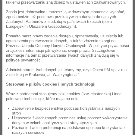
Martina Scorsese z 2010 roku, Nerudy Pablo Larraina z 2016
takiemu przetwarzaniu znajdziesz w ustawieniach zaawansowanych.
i Katynia Andrzeja Wajdy z 2007), Polymorphia na 48
Zgoda jest dobrowolna i możesz ją w dowolnym momencie wycofać,
instrumentów smyczkowych (jako oprawa muzyczna
zgoda będzie też podstawą przekazywania danych do naszych
Egzorcysty Williama Friedkina z 1973 roku, Lśnienia
Zaufanych Partnerów z siedzibą w państwach trzecich (poza
Europejskim Obszarem Gospodarczym).
Stanley’a Kubricka, Bez lęku Petera Weira z 1993 i Demona
Marcina Wrony z 2015) oraz postromantyczna w
Ponadto masz prawo żądania dostępu, sprostowania, usunięcia lub
ograniczenia przetwarzania danych, a także złożenia skargi do
charakterze, potężnie brzmiąca II Symfonia „Wigilijna” (jako
Prezesa Urzędu Ochrony Danych Osobowych. W polityce prywatności
kontrapunkt wydarzeń przedstawionych przez Wajdę w
znajdziesz informacje jak wykonać swoje prawa. Szczegółowe
informacje na temat przetwarzania Twoich danych znajdują się w
Katyniu).
polityce prywatności.
Administratorem tych danych jesteśmy my, czyli Opera FM sp. z o.o.
Katowicką galę otwarcia 11. FMF uświetniła ceremonia
z siedzibą w Krakowie, al. Waszyngtona 1.
wręczenia Nagrody im. Wojciecha Kilara, ustanowionej w
Stosowanie plików cookies i innych technologii
2015 roku przez prezydentów Krakowa i Katowic dla
twórców dbających o etos kompozytorski, oryginalność
Wraz z partnerami stosujemy pliki cookies (tzw. ciasteczka) i inne
pokrewne technologie, które mają na celu:
języka muzycznego oraz czytelność i samodzielność ścieżek
dźwiękowych. „To wyróżnienie jest afirmacją rzemiosła a
Zapewnienie bezpieczeństwa podczas korzystania z naszych
stron
zarazem pochwałą piękna muzyki w filmie” – powiedział
Ulepszenie świadczonych przez nas usług poprzez wykorzystanie
Robert Piaskowski, dyrektor artystyczny FMF. Obradująca
danych w celach analitycznych i statystycznych
Poznanie Twoich preferencji na podstawie sposobu korzystania z
pod jego przewodnictwem Kapituła Nagrody (z Agnieszką
naszych serwisów