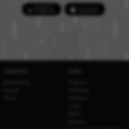
repertuar
radio
przedwczoraj
Programy
wczoraj
Informacje
dzisiaj
Ramówka
Ludzie
Odbiór