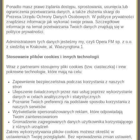
Krakowie obfitował będzie w różnorodne spotkania
Ponadto masz prawo żądania dostępu, sprostowania, usunięcia lub
towarzyszące głównym punktom programu, a większość z
ograniczenia przetwarzania danych, a także złożenia skargi do
Prezesa Urzędu Ochrony Danych Osobowych. W polityce prywatności
nich odbędzie się w Centrum Festiwalowym.
znajdziesz informacje jak wykonać swoje prawa. Szczegółowe
informacje na temat przetwarzania Twoich danych znajdują się w
polityce prywatności.
Czy Szpicbergen może brzmieć jak soundtrack do filmu?
Przekonajcie się sami. Naukowcy z Katedry Mechaniki i
Administratorem tych danych jesteśmy my, czyli Opera FM sp. z o.o.
z siedzibą w Krakowie, al. Waszyngtona 1.
Wibroakustyki na Wydziale Inżynierii Mechanicznej i
Robotyki Akademii Górniczo-Hutniczej nagrali cielącego się
Stosowanie plików cookies i innych technologii
lodowca. Podczas wyprawy do Norwegii zarejestrowali
Wraz z partnerami stosujemy pliki cookies (tzw. ciasteczka) i inne
dźwięki lodowca w fazie pękania, które przypominały… burzę
pokrewne technologie, które mają na celu:
w oddali. „To były grzmoty, niezbyt głośne, ale o bardzo
Zapewnienie bezpieczeństwa podczas korzystania z naszych
niskiej częstotliwości. Wtedy też w oddali widzieliśmy
stron
Ulepszenie świadczonych przez nas usług poprzez wykorzystanie
niedźwiedzia białego. Do tego ta cisza, przerwana tylko
danych w celach analitycznych i statystycznych
grzmotem, świadomość, że jesteśmy w tak odludnym i
Poznanie Twoich preferencji na podstawie sposobu korzystania z
naszych serwisów
niedostępnym miejscu, sprawiły, że wrażenie było absolutnie
Wyświetlanie spersonalizowanych reklam, które odpowiadają
niesamowite” – czytamy na blogu naukowym. Jak brzmi
Twoim zainteresowaniom
Gromadzenie zagregowanych danych użytkownika korzystającego
największa wyspa Norwegii, położona w archipelagu
z różnych urządzeń
Svalbard, na Morzu Arktycznym, która w dużej mierze
Zakres wykorzystywania plików cookies możesz określić w
ustawieniach Twojej przeglądarki. Bez wprowadzenia zmian ustawień,