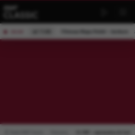
od 11:00
Filmowa Mapa Polski – konkurs
ON AIR
Radio RMF Classic
Polecamy