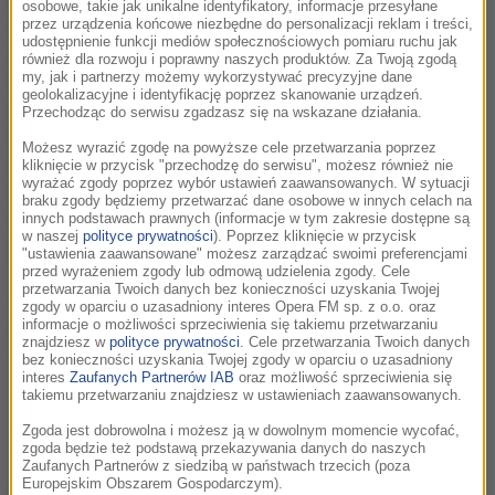
osobowe, takie jak unikalne identyfikatory, informacje przesyłane
filmowej, dźwięki Szpicbergenu,
przez urządzenia końcowe niezbędne do personalizacji reklam i treści,
udostępnienie funkcji mediów społecznościowych pomiaru ruchu jak
archiwalne nagrania RMF Classic i RMF
również dla rozwoju i poprawny naszych produktów. Za Twoją zgodą
FM, stoisko z kolekcją gadżetów FMF
my, jak i partnerzy możemy wykorzystywać precyzyjne dane
geolokalizacyjne i identyfikację poprzez skanowanie urządzeń.
oraz Muzyczna Księgarnia Festiwalowa.
Przechodząc do serwisu zgadzasz się na wskazane działania.
Miejscem wyjątkowych wydarzeń
Możesz wyrazić zgodę na powyższe cele przetwarzania poprzez
towarzyszących 10. edycji FMF będzie
kliknięcie w przycisk "przechodzę do serwisu", możesz również nie
wyrażać zgody poprzez wybór ustawień zaawansowanych. W sytuacji
Centrum Festiwalowe zlokalizowane w
braku zgody będziemy przetwarzać dane osobowe w innych celach na
sercu Krakowa, w Pałacu Krzysztofory
innych podstawach prawnych (informacje w tym zakresie dostępne są
w naszej
polityce prywatności
). Poprzez kliknięcie w przycisk
przy ul. Szczepańskiej 2.
"ustawienia zaawansowane" możesz zarządzać swoimi preferencjami
przed wyrażeniem zgody lub odmową udzielenia zgody. Cele
przetwarzania Twoich danych bez konieczności uzyskania Twojej
Od środy (17 maja), aż do niedzieli (21 maja), zapraszamy do
zgody w oparciu o uzasadniony interes Opera FM sp. z o.o. oraz
Centrum Festiwalowego w Krzysztoforach, gdzie czeka na
informacje o możliwości sprzeciwienia się takiemu przetwarzaniu
znajdziesz w
polityce prywatności
. Cele przetwarzania Twoich danych
Was moc atrakcji. Q&A z laureatem Oscara – Howardem
bez konieczności uzyskania Twojej zgody w oparciu o uzasadniony
Shorem, spotkania z najwybitniejszymi specjalistami z
interes
Zaufanych Partnerów IAB
oraz możliwość sprzeciwienia się
takiemu przetwarzaniu znajdziesz w ustawieniach zaawansowanych.
zakresu muzyki filmowej, „Pakt z elektroniką” – panel
zdradzający kulisy pracy nad serialem oraz panel „Serial, film,
Zgoda jest dobrowolna i możesz ją w dowolnym momencie wycofać,
zgoda będzie też podstawą przekazywania danych do naszych
a gra video” – opowiadający o współpracy reżysera z
Zaufanych Partnerów z siedzibą w państwach trzecich (poza
kompozytorem. Jak co roku Festiwal Muzyki Filmowej w
Europejskim Obszarem Gospodarczym).