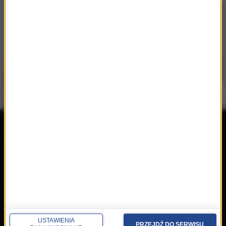
repertuar
radio
przedwczoraj
Programy
wczoraj
Informacje
dzisiaj
Ramówka
Ludzie
Odbiór
Nadawca
USTAWIENIA
PRZEJDŹ DO SERWISU