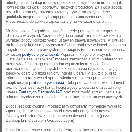
faworytów w czterech kategoriach: Człowiek Roku,
udostępnienie funkcji mediów społecznościowych pomiaru ruchu jak
również dla rozwoju i poprawny naszych produktów. Za Twoją zgodą
Wydarzenie Roku, Muzyka Filmowa Roku i Rzecz z
my, jak i partnerzy możemy wykorzystywać precyzyjne dane
Klasą.
geolokalizacyjne i identyfikację poprzez skanowanie urządzeń.
Przechodząc do serwisu zgadzasz się na wskazane działania.
Możesz wyrazić zgodę na powyższe cele przetwarzania poprzez
kliknięcie w przycisk "przechodzę do serwisu", możesz również nie
MocArty RMF Classic otrzymali:
wyrażać zgody poprzez wybór ustawień zaawansowanych. W sytuacji
braku zgody będziemy przetwarzać dane osobowe w innych celach na
Człowiek Roku: Robert Więckiewicz
- „za znakomity sezon i
innych podstawach prawnych (informacje w tym zakresie dostępne są
w naszej
polityce prywatności
). Poprzez kliknięcie w przycisk
za trzymanie aktorskiej klasy”.
"ustawienia zaawansowane" możesz zarządzać swoimi preferencjami
przed wyrażeniem zgody lub odmową udzielenia zgody. Cele
Wydarzenie Roku: Otwarcie MOCAK'u w Krakowie
-
przetwarzania Twoich danych bez konieczności uzyskania Twojej
zgody w oparciu o uzasadniony interes Opera FM sp. z o.o. oraz
pierwszego w Polsce, zbudowanego od podstaw Muzeum
informacje o możliwości sprzeciwienia się takiemu przetwarzaniu
Sztuki Współczesnej.
znajdziesz w
polityce prywatności
. Cele przetwarzania Twoich danych
bez konieczności uzyskania Twojej zgody w oparciu o uzasadniony
interes
Zaufanych Partnerów IAB
oraz możliwość sprzeciwienia się
Muzyka Filmowa Roku: SEWERYN KRAJEWSKI FILMOWO…
takiemu przetwarzaniu znajdziesz w ustawieniach zaawansowanych.
BY KRZYSZTOF HERDZIN”(Sony Music Polska, 2011)
- „za
Zgoda jest dobrowolna i możesz ją w dowolnym momencie wycofać,
przypomnienie jak brzmiały polskie filmy lat 80-tych i
zgoda będzie też podstawą przekazywania danych do naszych
90tych, za wielki powrót „Jana Serce” i nowe, udane
Zaufanych Partnerów z siedzibą w państwach trzecich (poza
Europejskim Obszarem Gospodarczym).
aranżacje”.
Ponadto masz prawo żądania dostępu, sprostowania, usunięcia lub