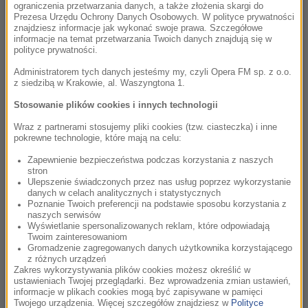
Rzecz z Klasą: SONY TABLET P
– „za innowacyjne
ograniczenia przetwarzania danych, a także złożenia skargi do
Prezesa Urzędu Ochrony Danych Osobowych. W polityce prywatności
rozwiązania technologiczne w dziedzinie tabletów”.
znajdziesz informacje jak wykonać swoje prawa. Szczegółowe
informacje na temat przetwarzania Twoich danych znajdują się w
polityce prywatności.
Administratorem tych danych jesteśmy my, czyli Opera FM sp. z o.o.
z siedzibą w Krakowie, al. Waszyngtona 1.
Stosowanie plików cookies i innych technologii
Wraz z partnerami stosujemy pliki cookies (tzw. ciasteczka) i inne
pokrewne technologie, które mają na celu:
Zapewnienie bezpieczeństwa podczas korzystania z naszych
stron
Ulepszenie świadczonych przez nas usług poprzez wykorzystanie
danych w celach analitycznych i statystycznych
Poznanie Twoich preferencji na podstawie sposobu korzystania z
naszych serwisów
Wyświetlanie spersonalizowanych reklam, które odpowiadają
Twoim zainteresowaniom
Gromadzenie zagregowanych danych użytkownika korzystającego
z różnych urządzeń
Zakres wykorzystywania plików cookies możesz określić w
ustawieniach Twojej przeglądarki. Bez wprowadzenia zmian ustawień,
informacje w plikach cookies mogą być zapisywane w pamięci
Twojego urządzenia. Więcej szczegółów znajdziesz w
Polityce