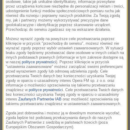
osobowe, takie jak unikalne identyfikatory, informacje przesyłane
O kompozytorze:
przez urządzenia końcowe niezbędne do personalizacji reklam i treści,
udostępnienie funkcji mediów społecznościowych pomiaru ruchu jak
Piotr Czajkowski spędził większość życia usiłując
również dla rozwoju i poprawny naszych produktów. Za Twoją zgodą
połączyć przebojowość swojej muzyki z wrażliwą,
my, jak i partnerzy możemy wykorzystywać precyzyjne dane
geolokalizacyjne i identyfikację poprzez skanowanie urządzeń.
wycofaną naturą zdominowaną przez niepewność.
Przechodząc do serwisu zgadzasz się na wskazane działania.
Jego głęboko emocjonalna dusza musiała znosić
Możesz wyrazić zgodę na powyższe cele przetwarzania poprzez
zarówno momenty szczęścia, kiedy określano jego
kliknięcie w przycisk "przechodzę do serwisu", możesz również nie
dzieła najlepszymi kompozycjami muzyki
wyrażać zgody poprzez wybór ustawień zaawansowanych. W sytuacji
braku zgody będziemy przetwarzać dane osobowe w innych celach na
romantycznej, jak i dotkliwe lekceważenie, które
innych podstawach prawnych (informacje w tym zakresie dostępne są
również potrafiła okazać względem niego krytyka,
w naszej
polityce prywatności
). Poprzez kliknięcie w przycisk
"ustawienia zaawansowane" możesz zarządzać swoimi preferencjami
wpędzając Czajkowskiego na jakiś czas w twórczy
przed wyrażeniem zgody lub odmową udzielenia zgody. Cele
paraliż. Do problemów twórczych i emocjonalnych
przetwarzania Twoich danych bez konieczności uzyskania Twojej
zgody w oparciu o uzasadniony interes Opera FM sp. z o.o. oraz
dołączyła u Czajkowskiego jeszcze trudność z
informacje o możliwości sprzeciwienia się takiemu przetwarzaniu
zaakceptowaniem swojego homoseksualizmu.
znajdziesz w
polityce prywatności
. Cele przetwarzania Twoich danych
bez konieczności uzyskania Twojej zgody w oparciu o uzasadniony
Nazywając swego kochanka w listach jedynie
interes
Zaufanych Partnerów IAB
oraz możliwość sprzeciwienia się
literą „Z” Czajkowski nigdy nie pogodził się do
takiemu przetwarzaniu znajdziesz w ustawieniach zaawansowanych.
końca ze swoją orientacją – jego desperacka próba
Zgoda jest dobrowolna i możesz ją w dowolnym momencie wycofać,
oficjalnego związku z kobietą zakończyła się
zgoda będzie też podstawą przekazywania danych do naszych
Zaufanych Partnerów z siedzibą w państwach trzecich (poza
zaledwie po kilku tygodniach. Znakiem jednak
Europejskim Obszarem Gospodarczym).