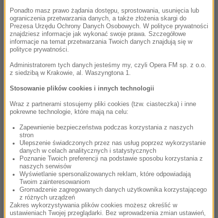
szybko zmieniających się czasów jest wypowiedź
Ponadto masz prawo żądania dostępu, sprostowania, usunięcia lub
wielkiego impresaria, Sergiusza Diagilewa, który
ograniczenia przetwarzania danych, a także złożenia skargi do
zaledwie dwadzieścia lat po śmierci Czajkowskiego
Prezesa Urzędu Ochrony Danych Osobowych. W polityce prywatności
znajdziesz informacje jak wykonać swoje prawa. Szczegółowe
mówił: „Czajkowski popełniłby samobójstwo, gdyby
informacje na temat przetwarzania Twoich danych znajdują się w
został w swoich czasach zdemaskowany jako
polityce prywatności.
homoseksualista. Dziś, jeśli jesteś kompozytorem,
Administratorem tych danych jesteśmy my, czyli Opera FM sp. z o.o.
ale nie jesteś homoseksualistą, to również
z siedzibą w Krakowie, al. Waszyngtona 1.
powinieneś myśleć o samobójstwie”. Oficjalna
Stosowanie plików cookies i innych technologii
historia nagłej śmierci Czajkowskiego głosi, że
Wraz z partnerami stosujemy pliki cookies (tzw. ciasteczka) i inne
spowodowana była epidemią cholery. Niektórzy
pokrewne technologie, które mają na celu:
jednak wierzą, że była to decyzja sądu honorowego
Zapewnienie bezpieczeństwa podczas korzystania z naszych
po odkryciu relacji, jaka łączyła Czajkowskiego z
stron
kuzynem jednego z rosyjskich dostojników. W myśl
Ulepszenie świadczonych przez nas usług poprzez wykorzystanie
danych w celach analitycznych i statystycznych
tej teorii stawką w grze, zgodnie z której zasadami
Poznanie Twoich preferencji na podstawie sposobu korzystania z
Czajkowski musiał odebrać sobie życie, była
naszych serwisów
Wyświetlanie spersonalizowanych reklam, które odpowiadają
reputacja anonimowego młodego arystokraty.
Twoim zainteresowaniom
Zwolennicy tej wersji do dziś nie mogą uwierzyć,
Gromadzenie zagregowanych danych użytkownika korzystającego
z różnych urządzeń
że w taki sposób uciszono jednego z największych
Zakres wykorzystywania plików cookies możesz określić w
kompozytorów dziewiętnastego wieku.
ustawieniach Twojej przeglądarki. Bez wprowadzenia zmian ustawień,