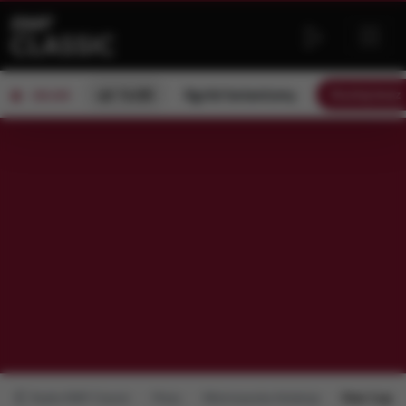
od 14:00
Ogród botaniczny
Słuchaj teraz
ON AIR
Radio RMF Classic
Płyty
Mistrzowska Kolekcja