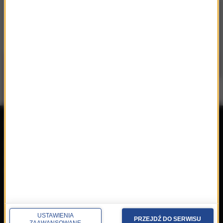
repertuar
radio
przedwczoraj
Programy
wczoraj
Informacje
dzisiaj
Ramówka
Ludzie
Odbiór
Nadawca
USTAWIENIA
PRZEJDŹ DO SERWISU
ZAAWANSOWANE