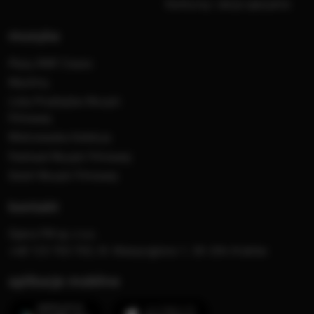
Konkursy i akcje specjalne
muzyka
Płyty RMF Classic
MocArty
Lista Przebojów Muzyki
Filmowej
Mistrzowska Kolekcja
Festiwal Muzyki Filmowej
Dzień Muzyki Filmowej
kontakt
Opera FM sp. z o.o.
+48 123 703 703, Al. Waszyngtona 1, 30-204 Kraków
aplikacje mobilne