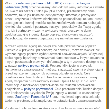
dyryguje niezrównanym zespołem Filharmoników
Wraz z
zaufanymi partnerami IAB (1017)
i
innymi zaufanymi
partnerami (489)
przechowujemy i/lub odczytujemy informacje zawarte
Wiedeńskich w tamtejszej fenomenalnej
na Twoim urządzeniu, takie jak pliki cookie, przetwarzamy dane
Sofiensaal” – Gramophone
osobowe, takie jak unikalne identyfikatory, informacje przesyłane
przez urządzenia końcowe niezbędne do personalizacji reklam i treści,
udostępnienie funkcji mediów społecznościowych pomiaru ruchu jak
O kompozytorze:
również dla rozwoju i poprawny naszych produktów. Za Twoją zgodą
my, jak i partnerzy możemy wykorzystywać precyzyjne dane
Piotr Czajkowski spędził większość życia, usiłując
geolokalizacyjne i identyfikację poprzez skanowanie urządzeń.
Przechodząc do serwisu zgadzasz się na wskazane działania.
połączyć przebojowość swojej muzyki z wrażliwą,
wycofaną naturą zdominowaną przez niepewność.
Możesz wyrazić zgodę na powyższe cele przetwarzania poprzez
kliknięcie w przycisk "przechodzę do serwisu", możesz również nie
Jego głęboko emocjonalna dusza musiała znosić
wyrażać zgody poprzez wybór ustawień zaawansowanych. W sytuacji
zarówno momenty szczęścia, kiedy określano jego
braku zgody będziemy przetwarzać dane osobowe w innych celach na
innych podstawach prawnych (informacje w tym zakresie dostępne są
dzieła najlepszymi kompozycjami muzyki
w naszej
polityce prywatności
). Poprzez kliknięcie w przycisk
romantycznej, jak i dotkliwe lekceważenie, które
"ustawienia zaawansowane" możesz zarządzać swoimi preferencjami
przed wyrażeniem zgody lub odmową udzielenia zgody. Cele
również potrafiła okazać względem niego krytyka,
przetwarzania Twoich danych bez konieczności uzyskania Twojej
wpędzając Czajkowskiego na jakiś czas w twórczy
zgody w oparciu o uzasadniony interes Opera FM sp. z o.o. oraz
informacje o możliwości sprzeciwienia się takiemu przetwarzaniu
paraliż. Do problemów twórczych i emocjonalnych
znajdziesz w
polityce prywatności
. Cele przetwarzania Twoich danych
dołączyła u Czajkowskiego jeszcze trudność z
bez konieczności uzyskania Twojej zgody w oparciu o uzasadniony
interes
Zaufanych Partnerów IAB
oraz możliwość sprzeciwienia się
zaakceptowaniem swojego homoseksualizmu.
takiemu przetwarzaniu znajdziesz w ustawieniach zaawansowanych.
Nazywając swego kochanka w listach jedynie
Zgoda jest dobrowolna i możesz ją w dowolnym momencie wycofać,