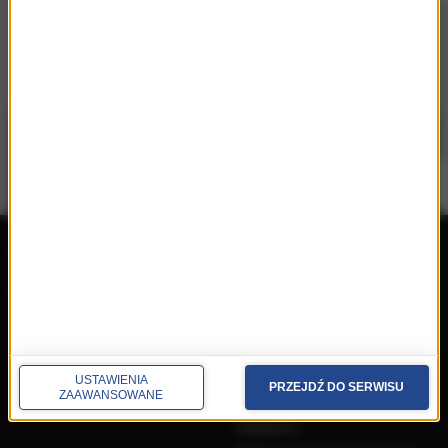
repertuar
radio
przedwczoraj
Programy
wczoraj
Informacje
dzisiaj
Ramówka
Ludzie
USTAWIENIA
PRZEJDŹ DO SERWISU
Odbiór
ZAAWANSOWANE
Nadawca