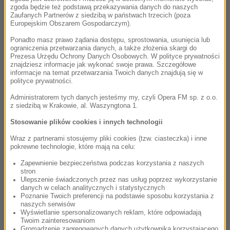
literą „Z”, Czajkowski nigdy nie pogodził się do
zgoda będzie też podstawą przekazywania danych do naszych
końca ze swoją orientacją – jego desperacka próba
Zaufanych Partnerów z siedzibą w państwach trzecich (poza
Europejskim Obszarem Gospodarczym).
oficjalnego związku z kobietą zakończyła się
zaledwie po kilku tygodniach. Znakiem jednak
Ponadto masz prawo żądania dostępu, sprostowania, usunięcia lub
ograniczenia przetwarzania danych, a także złożenia skargi do
szybko zmieniających się czasów jest wypowiedź
Prezesa Urzędu Ochrony Danych Osobowych. W polityce prywatności
wielkiego impresaria, Sergiusza Diagilewa, który
znajdziesz informacje jak wykonać swoje prawa. Szczegółowe
informacje na temat przetwarzania Twoich danych znajdują się w
zaledwie dwadzieścia lat po śmierci Czajkowskiego
polityce prywatności.
mówił: „Czajkowski popełniłby samobójstwo, gdyby
Administratorem tych danych jesteśmy my, czyli Opera FM sp. z o.o.
został w swoich czasach zdemaskowany jako
z siedzibą w Krakowie, al. Waszyngtona 1.
homoseksualista. Dziś, jeśli jesteś kompozytorem,
Stosowanie plików cookies i innych technologii
ale nie jesteś homoseksualistą, to również
powinieneś myśleć o samobójstwie”. Oficjalna
Wraz z partnerami stosujemy pliki cookies (tzw. ciasteczka) i inne
pokrewne technologie, które mają na celu:
historia nagłej śmierci Czajkowskiego głosi, że
spowodowana była epidemią cholery. Niektórzy
Zapewnienie bezpieczeństwa podczas korzystania z naszych
stron
jednak wierzą, że była to decyzja sądu honorowego
Ulepszenie świadczonych przez nas usług poprzez wykorzystanie
po odkryciu relacji, jaka łączyła Czajkowskiego z
danych w celach analitycznych i statystycznych
Poznanie Twoich preferencji na podstawie sposobu korzystania z
kuzynem jednego z rosyjskich dostojników. W myśl
naszych serwisów
tej teorii stawką w grze, zgodnie z której zasadami
Wyświetlanie spersonalizowanych reklam, które odpowiadają
Twoim zainteresowaniom
Czajkowski musiał odebrać sobie życie, była
Gromadzenie zagregowanych danych użytkownika korzystającego