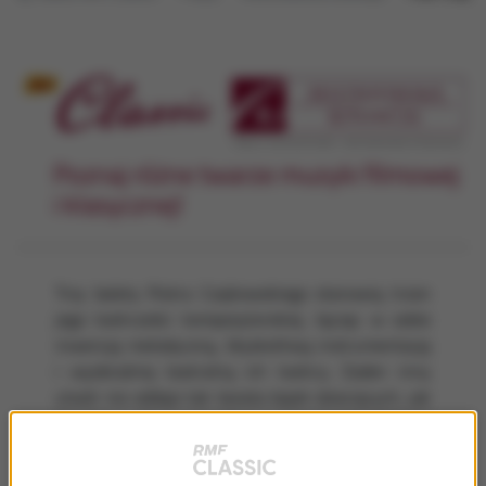
Poznaj różne twarze muzyki filmowej
i klasycznej!
Trzy balety Piotra Czajkowskiego stanowią trzon
jego twórczości kompozytorskiej, łącząc w sobie
inwencję melodyczną, błyskotliwą instrumentację
i wyobraźnię teatralną ich twórcy. Żaden inny
utwór nie oddaje tak świata bajek dziecięcych, jak
Dziadek do orzechów, najprawdopodobniej
najpopularniejsza kompozycja baletowa świata.
„Herbert von Karajan w szczytowej formie