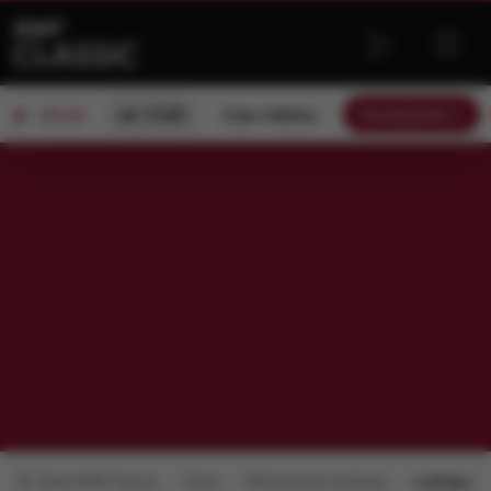
od 13:00
Czas relaksu
Słuchaj teraz
ON AIR
Radio RMF Classic
Płyty
Mistrzowska Kolekcja