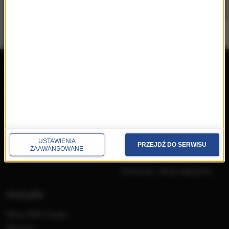
repertuar
radio
przedwczoraj
Programy
wczoraj
Informacje
dzisiaj
Ramówka
Ludzie
Odbiór
USTAWIENIA
PRZEJDŹ DO SERWISU
ZAAWANSOWANE
Nadawca
Konkursy i akcje specjalne
muzyka
Płyty RMF Classic
MocArty