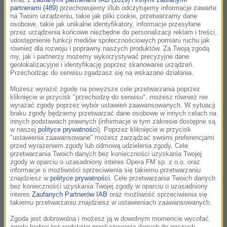
idealnie pasują do temperamentu i talentu
partnerami (489)
przechowujemy i/lub odczytujemy informacje zawarte
na Twoim urządzeniu, takie jak pliki cookie, przetwarzamy dane
Ashkenazy’ego. - Gramophone
osobowe, takie jak unikalne identyfikatory, informacje przesyłane
przez urządzenia końcowe niezbędne do personalizacji reklam i treści,
O kompozytorze:
udostępnienie funkcji mediów społecznościowych pomiaru ruchu jak
również dla rozwoju i poprawny naszych produktów. Za Twoją zgodą
Ludwig van Beethoven należy do najważniejszych
my, jak i partnerzy możemy wykorzystywać precyzyjne dane
geolokalizacyjne i identyfikację poprzez skanowanie urządzeń.
kompozytorów w całej muzyce zachodniej.
Przechodząc do serwisu zgadzasz się na wskazane działania.
Wyszedłszy od twórczości Mozarta i Haydna jako
Możesz wyrazić zgodę na powyższe cele przetwarzania poprzez
jego poprzedników i mistrzów, przewartościował
kliknięcie w przycisk "przechodzę do serwisu", możesz również nie
całkowicie założenia osiemnastowiecznego
wyrażać zgody poprzez wybór ustawień zaawansowanych. W sytuacji
braku zgody będziemy przetwarzać dane osobowe w innych celach na
klasycyzmu, wprowadzając do racjonalnie
innych podstawach prawnych (informacje w tym zakresie dostępne są
wykalkulowanej formy nieznane muzyczne
w naszej
polityce prywatności
). Poprzez kliknięcie w przycisk
"ustawienia zaawansowane" możesz zarządzać swoimi preferencjami
krajobrazy emocjonalne o wizjonerskiej wręcz
przed wyrażeniem zgody lub odmową udzielenia zgody. Cele
intensywności. Nawet najlepiej wykształceni
przetwarzania Twoich danych bez konieczności uzyskania Twojej
zgody w oparciu o uzasadniony interes Opera FM sp. z o.o. oraz
zwolennicy jego twórczości nie potrafili rozumieć,
informacje o możliwości sprzeciwienia się takiemu przetwarzaniu
na czym polega muzyka Beethovena, dopóki nie
znajdziesz w
polityce prywatności
. Cele przetwarzania Twoich danych
bez konieczności uzyskania Twojej zgody w oparciu o uzasadniony
usłyszeli, jakie brzmienia potrafi on wydobyć ze
interes
Zaufanych Partnerów IAB
oraz możliwość sprzeciwienia się
stosunkowo nieskomplikowanego
takiemu przetwarzaniu znajdziesz w ustawieniach zaawansowanych.
instrumentarium swoich czasów. Jego inwencji i
Zgoda jest dobrowolna i możesz ją w dowolnym momencie wycofać,
zgoda będzie też podstawą przekazywania danych do naszych