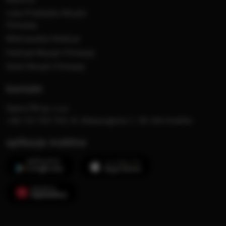
Lista Przebojów Muzyki
Filmowej
Mistrzowska Kolekcja
Festiwal Muzyki Filmowej
Dzień Muzyki Filmowej
kontakt
Opera FM sp. z o.o.
+48 123 703 703, Al. Waszyngtona 1, 30-204 Kraków
aplikacje mobilne