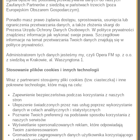
kreatywności muzycznej nic nie potrafiło osłabić,
Zaufanych Partnerów z siedzibą w państwach trzecich (poza
nawet ostra krytyka i niezrozumienie otoczenia.
Europejskim Obszarem Gospodarczym).
Wyidealizowane portrety przedstawiające
Ponadto masz prawo żądania dostępu, sprostowania, usunięcia lub
poważną, nobliwą twarz okoloną rozwianymi
ograniczenia przetwarzania danych, a także złożenia skargi do
włosami wyobrażają geniusza przy pracy. Tak
Prezesa Urzędu Ochrony Danych Osobowych. W polityce prywatności
znajdziesz informacje jak wykonać swoje prawa. Szczegółowe
naprawdę jednak Beethoven niczym szczególnym
informacje na temat przetwarzania Twoich danych znajdują się w
się nie odznaczał - mrukliwy i ponury, krępej
polityce prywatności.
budowy ciała, przeciętnego wzrostu i urody nie
Administratorem tych danych jesteśmy my, czyli Opera FM sp. z o.o.
budził swoją osobą szczególnego zainteresowania.
z siedzibą w Krakowie, al. Waszyngtona 1.
Na zasadzie kontrastu, jak wielka i wspaniała była
Stosowanie plików cookies i innych technologii
jego muzyka, tak mało zajmujące było jego życie.
Wraz z partnerami stosujemy pliki cookies (tzw. ciasteczka) i inne
Trudny w kontaktach z ludźmi, zakochiwał się
pokrewne technologie, które mają na celu:
platonicznie w przedstawicielkach wyższych sfer.
Zapewnienie bezpieczeństwa podczas korzystania z naszych
Tęsknota za reprezentowanym przez nie typem
stron
kobiety urosła do mitu „wiecznej kochanki”, który
Ulepszenie świadczonych przez nas usług poprzez wykorzystanie
danych w celach analitycznych i statystycznych
to obraz towarzyszył kompozytorowi aż do śmierci.
Poznanie Twoich preferencji na podstawie sposobu korzystania z
Muzyczny świat zmienił się diametralnie dzięki
naszych serwisów
Wyświetlanie spersonalizowanych reklam, które odpowiadają
geniuszowi Beethovena. Większość kompozytorów
Twoim zainteresowaniom
XIX wieku odnosiła się do jego twórczości bądź
Gromadzenie zagregowanych danych użytkownika korzystającego
z różnych urządzeń