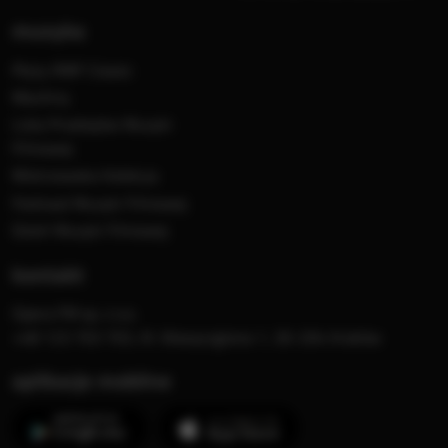
muzyka
Płyty RMF Classic
MocArty
Lista Przebojów Muzyki
Filmowej
Mistrzowska Kolekcja
Festiwal Muzyki Filmowej
Dzień Muzyki Filmowej
kontakt
Opera FM sp. z o.o.
+48 123 703 703, Al. Waszyngtona 1, 30-204 Kraków
aplikacje mobilne