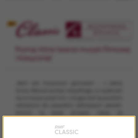
Poznaj różne twarze muzyki filmowej
i klasycznej!
„Bach jest muzycznym geniuszem – z jednej
strony dokonał syntezy wszystkiego, co wydarzyło
się w muzyce przed nim, z drugiej stał się punktem
odniesienia dla wszystkich późniejszych pokoleń.
Koncert na dwoje skrzypiec należy do
największych jego arcydzieł, a koncerty
skrzypcowe w ogólności stanowią ten szczególny
przypadek idealnej równowagi pomiędzy środkową