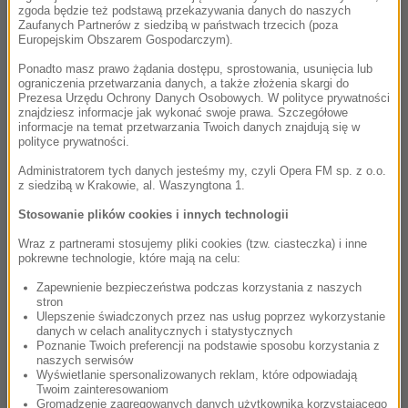
tym, co zwykłe, odnaleźć pierwiastek boski – oto
zgoda będzie też podstawą przekazywania danych do naszych
cały Bach – największy i najczystszy geniusz w
Zaufanych Partnerów z siedzibą w państwach trzecich (poza
Europejskim Obszarem Gospodarczym).
całej muzyce”. Jednak Bach nie był łatwym
człowiekiem w relacjach międzyludzkich. Jego
Ponadto masz prawo żądania dostępu, sprostowania, usunięcia lub
ograniczenia przetwarzania danych, a także złożenia skargi do
zmienny charakter, chimeryczność i upór
Prezesa Urzędu Ochrony Danych Osobowych. W polityce prywatności
doprowadzały do niezadowolenia kolejnych
znajdziesz informacje jak wykonać swoje prawa. Szczegółowe
informacje na temat przetwarzania Twoich danych znajdują się w
pracodawców. Żądał i wymagał najwyższych
polityce prywatności.
standardów od śpiewaków i instrumentalistów, nie
Administratorem tych danych jesteśmy my, czyli Opera FM sp. z o.o.
uznawał taryfy ulgowej dla nikogo. Jako jeden z
z siedzibą w Krakowie, al. Waszyngtona 1.
niewielu kompozytorów, wszystko, co tworzył,
Stosowanie plików cookies i innych technologii
uważał za posiadające wartość edukacyjną. Był
niezwykle praktycznym twórcą – cenił swą
Wraz z partnerami stosujemy pliki cookies (tzw. ciasteczka) i inne
pokrewne technologie, które mają na celu:
muzykę przede wszystkim za jej wewnętrzną
logikę, strukturę, a nie za wymiar duchowy.
Zapewnienie bezpieczeństwa podczas korzystania z naszych
stron
Większość z jego utworów na instrumenty
Ulepszenie świadczonych przez nas usług poprzez wykorzystanie
klawiszowe powstała jako wprawki dla szlifujących
danych w celach analitycznych i statystycznych
Poznanie Twoich preferencji na podstawie sposobu korzystania z
technikę gry, co odpowiadało ówczesnym
naszych serwisów
wymaganiom stawianym muzyce – miała
Wyświetlanie spersonalizowanych reklam, które odpowiadają
Twoim zainteresowaniom
znajdować przede wszystkim praktyczne
Gromadzenie zagregowanych danych użytkownika korzystającego