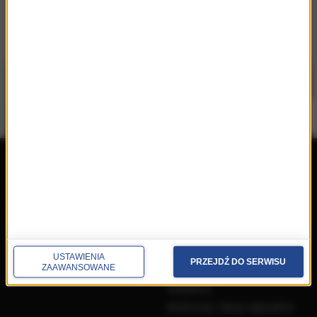
repertuar
radio
przedwczoraj
Programy
wczoraj
Informacje
dzisiaj
Ramówka
Ludzie
USTAWIENIA
PRZEJDŹ DO SERWISU
Odbiór
ZAAWANSOWANE
Nadawca
Konkursy i akcje specjalne