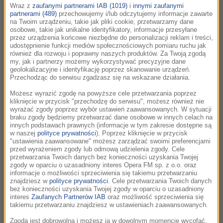
częścią wolną, a okalającymi ją częściami w tempie
Wraz z
zaufanymi partnerami IAB (1019)
i
innymi zaufanymi
partnerami (489)
przechowujemy i/lub odczytujemy informacje zawarte
szybkim”. „Hermann Krebbers dołącza w Koncercie
na Twoim urządzeniu, takie jak pliki cookie, przetwarzamy dane
podwójnym do Arthura Grumiaux. Efekt musi być
osobowe, takie jak unikalne identyfikatory, informacje przesyłane
przez urządzenia końcowe niezbędne do personalizacji reklam i treści,
piorunujący, a sukces gwarantowany” – Penguin
udostępnienie funkcji mediów społecznościowych pomiaru ruchu jak
Guide
również dla rozwoju i poprawny naszych produktów. Za Twoją zgodą
my, jak i partnerzy możemy wykorzystywać precyzyjne dane
geolokalizacyjne i identyfikację poprzez skanowanie urządzeń.
O kompozytorze:
Przechodząc do serwisu zgadzasz się na wskazane działania.
O ile Beethoven był wizjonerem, który zmienił
Możesz wyrazić zgodę na powyższe cele przetwarzania poprzez
kliknięcie w przycisk "przechodzę do serwisu", możesz również nie
oblicze muzyki, a Mozart naznaczonym nadludzkim
wyrażać zgody poprzez wybór ustawień zaawansowanych. W sytuacji
talentem gwiazdorem, tak Johann Sebastian Bach
braku zgody będziemy przetwarzać dane osobowe w innych celach na
innych podstawach prawnych (informacje w tym zakresie dostępne są
(1685-1750) połączył w muzyce przeszłość z
w naszej
polityce prywatności
). Poprzez kliknięcie w przycisk
przyszłością. Jego wielkość przejawia się w tym, że
"ustawienia zaawansowane" możesz zarządzać swoimi preferencjami
przed wyrażeniem zgody lub odmową udzielenia zgody. Cele
w jego muzyce łączy się wszystko to, co było przed
przetwarzania Twoich danych bez konieczności uzyskania Twojej
nim, z tym, co ceniły późniejsze pokolenia. „Cud
zgody w oparciu o uzasadniony interes Opera FM sp. z o.o. oraz
informacje o możliwości sprzeciwienia się takiemu przetwarzaniu
Bacha nie powtórzył się w żadnej innej sztuce” –
znajdziesz w
polityce prywatności
. Cele przetwarzania Twoich danych
stwierdził czołowy hiszpański wiolonczelista, Pablo
bez konieczności uzyskania Twojej zgody w oparciu o uzasadniony
interes
Zaufanych Partnerów IAB
oraz możliwość sprzeciwienia się
Casals, który sławił swą grą muzykę Bacha.
takiemu przetwarzaniu znajdziesz w ustawieniach zaawansowanych.
„Uczynić pozaziemskim to, co przyziemne, a w
Zgoda jest dobrowolna i możesz ją w dowolnym momencie wycofać,