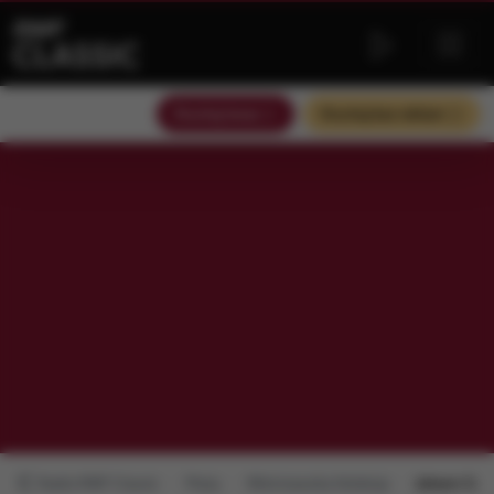
Słuchaj teraz
Słuchaj bez reklam
Radio RMF Classic
Płyty
Mistrzowska Kolekcja